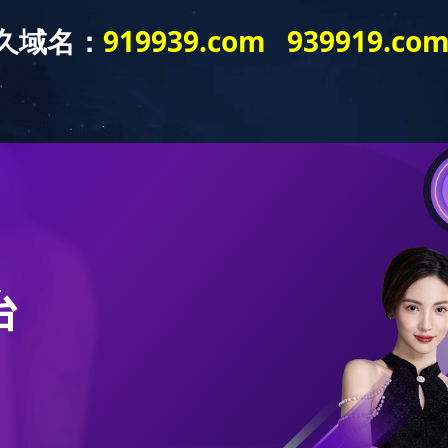
首页
关于和开云在线登陆入口_开云(
©2020 - 和开云在线登陆入口_开云(中国) 版权所有       
京公网安备 11010702002430号
     京ICP备05087039号-1
©2022 开云在线登陆入口_开云(中国) 版权所有
管理登录