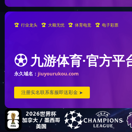
Kaiyun（中国大陆）控股有限公司
|
九游网页版·官方版在线入口
|
雷火体育
|
开云足球