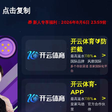
中国)
新闻资讯
开云在线登陆入口_开云(中国)
加盟中